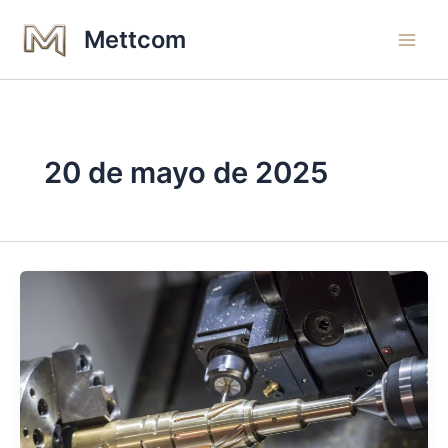
Ir
Main
Mettcom
al
Men
contenido
20 de mayo de 2025