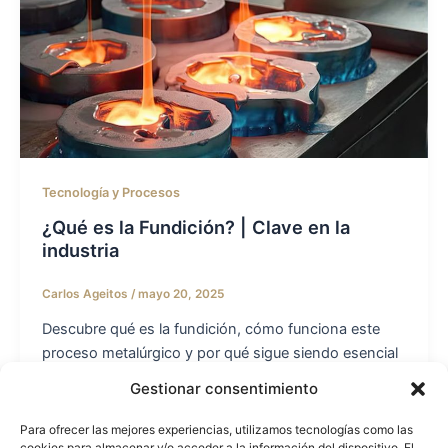
Tecnología y Procesos
¿Qué es la Fundición? | Clave en la
industria
Carlos Ageitos
/
mayo 20, 2025
Descubre qué es la fundición, cómo funciona este
proceso metalúrgico y por qué sigue siendo esencial
para producir piezas complejas, resistentes y
Gestionar consentimiento
personalizadas en sectores como automoción,
maquinaria o energía.
Para ofrecer las mejores experiencias, utilizamos tecnologías como las
cookies para almacenar y/o acceder a la información del dispositivo. El