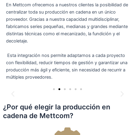
En Mettcom ofrecemos a nuestros clientes la posibilidad de
centralizar toda su producción en cadena en un único
proveedor. Gracias a nuestra capacidad multidisciplinar,
fabricamos series pequeñas, medianas y grandes mediante
distintas técnicas como el mecanizado, la fundición y el
decoletaje.
Esta integración nos permite adaptarnos a cada proyecto
con flexibilidad, reducir tiempos de gestión y garantizar una
producción más ágil y eficiente, sin necesidad de recurrir a
múltiples proveedores.
Mecanizado
Producción de piezas precisas mediante centros CNC,
ideales para componentes técnicos con tolerancias
¿Por qué elegir la producción en
ajustadas.
cadena de Mettcom?
Ver más