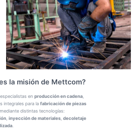
¿Cuál es la misión de Mettcom?
En
Mettcom
somos especialistas en
producción en cadena
,
ofreciendo soluciones integrales para la
fabricación de piezas
metálicas y técnicas mediante distintas tecnologías:
mecanizado
,
fundición
,
inyección de materiales
,
decoletaje
y
soldadura especializada
.