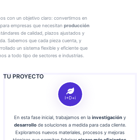
Desde 2017 trabajamos con un objetivo claro: convertirnos en
un socio estratégico para empresas que necesitan
producción
en serie
con altos estándares de calidad, plazos ajustados y
atención personalizada. Sabemos que cada pieza cuenta, y
por eso hemos desarrollado un sistema flexible y eficiente que
nos permite adaptarnos a todo tipo de sectores e industrias.
TU PROYECTO
I+D+i
En esta fase inicial, trabajamos en la
investigación
y
desarrollo
de soluciones a medida para cada cliente.
Exploramos nuevos materiales, procesos y mejoras