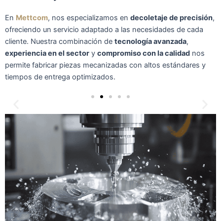
En
Mettcom
, nos especializamos en
decoletaje de precisión
,
ofreciendo un servicio adaptado a las necesidades de cada
cliente. Nuestra combinación de
tecnología avanzada
,
experiencia en el sector
y
compromiso con la calidad
nos
Versatilidad en Producción
permite fabricar piezas mecanizadas con altos estándares y
tiempos de entrega optimizados.
Desde prototipos hasta grandes series. Nos adaptamos a
las necesidades de cada cliente, independientemente del
volumen del pedido.
Saber más