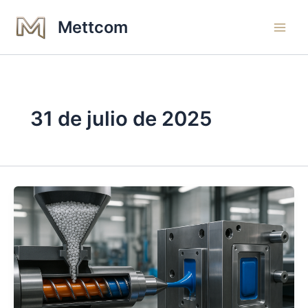
Ir
Main
Mettcom
al
Men
contenido
31 de julio de 2025