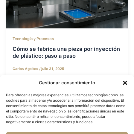
Tecnología y Procesos
Cómo se fabrica una pieza por inyección
de plástico: paso a paso
Carlos Ageitos
/
julio 31, 2025
Cómo se fabrica una pieza por inyección de plástico:
Gestionar consentimiento
guía paso a paso La fabricación de piezas por
inyección de […]
Para ofrecer las mejores experiencias, utilizamos tecnologías como las
cookies para almacenar y/o acceder a la información del dispositivo. El
consentimiento de estas tecnologías nos permitirá procesar datos como
el comportamiento de navegación o las identificaciones únicas en este
sitio. No consentir o retirar el consentimiento, puede afectar
negativamente a ciertas características y funciones.