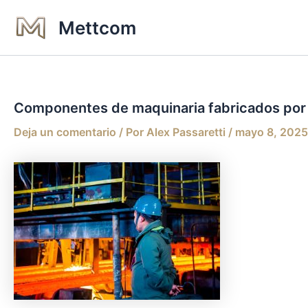
Ir
Mettcom
al
contenido
Componentes de maquinaria fabricados por 
Deja un comentario
/ Por
Alex Passaretti
/
mayo 8, 2025