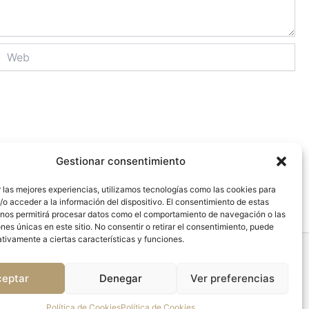
Web
Gestionar consentimiento
 las mejores experiencias, utilizamos tecnologías como las cookies para
o acceder a la información del dispositivo. El consentimiento de estas
 nos permitirá procesar datos como el comportamiento de navegación o las
ones únicas en este sitio. No consentir o retirar el consentimiento, puede
tivamente a ciertas características y funciones.
Todos los derechos © 2026 Mettcom
ceptar
Denegar
Ver preferencias
Política de Cookies
Política de Cookies