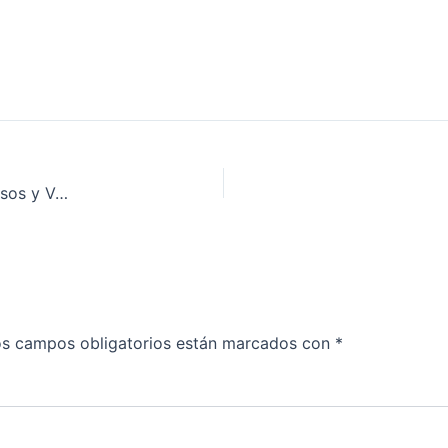
Acero Dúplex: Todo lo que Necesitas Saber sobre sus Usos y Ventajas
s campos obligatorios están marcados con
*