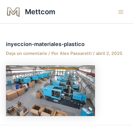
Ir
Main
Mettcom
al
Men
contenido
inyeccion-materiales-plastico
Deja un comentario
/ Por
Alex Passaretti
/
abril 2, 2025