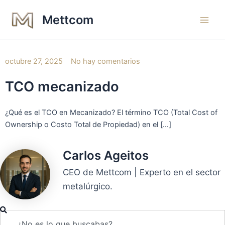
Ir
Main
Mettcom
al
Men
contenido
octubre 27, 2025
No hay comentarios
TCO mecanizado
¿Qué es el TCO en Mecanizado? El término TCO (Total Cost of
Ownership o Costo Total de Propiedad) en el […]
Carlos Ageitos
CEO de Mettcom | Experto en el sector
metalúrgico.
Buscar